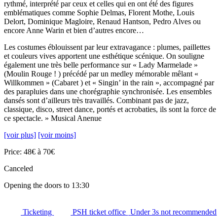
rythmé, interprété par ceux et celles qui en ont été des figures
emblématiques comme Sophie Delmas, Florent Mothe, Louis
Delort, Dominique Magloire, Renaud Hantson, Pedro Alves ou
encore Anne Warin et bien d’autres encore…
Les costumes éblouissent par leur extravagance : plumes, paillettes
et couleurs vives apportent une esthétique scénique. On souligne
également une très belle performance sur « Lady Marmelade »
(Moulin Rouge ! ) précédé par un medley mémorable mêlant «
Willkommen » (Cabaret ) et « Singin’ in the rain », accompagné par
des parapluies dans une chorégraphie synchronisée. Les ensembles
dansés sont d’ailleurs très travaillés. Combinant pas de jazz,
classique, disco, street dance, portés et acrobaties, ils sont la force de
ce spectacle. » Musical Anenue
[voir plus]
[voir moins]
Price: 48€ à 70€
Canceled
Opening the doors to 13:30
Ticketing
PSH ticket office
Under 3s not recommended