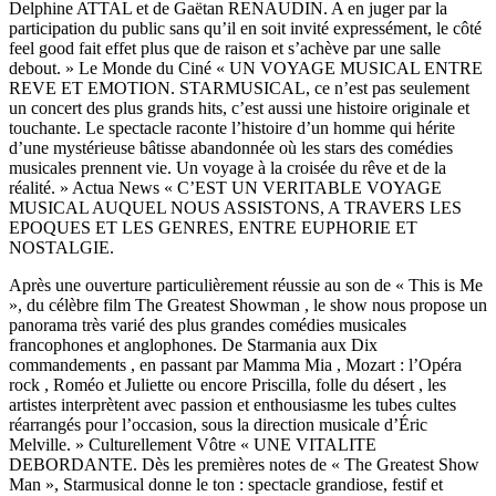
Delphine ATTAL et de Gaëtan RENAUDIN. A en juger par la
participation du public sans qu’il en soit invité expressément, le côté
feel good fait effet plus que de raison et s’achève par une salle
debout. » Le Monde du Ciné « UN VOYAGE MUSICAL ENTRE
REVE ET EMOTION. STARMUSICAL, ce n’est pas seulement
un concert des plus grands hits, c’est aussi une histoire originale et
touchante. Le spectacle raconte l’histoire d’un homme qui hérite
d’une mystérieuse bâtisse abandonnée où les stars des comédies
musicales prennent vie. Un voyage à la croisée du rêve et de la
réalité. » Actua News « C’EST UN VERITABLE VOYAGE
MUSICAL AUQUEL NOUS ASSISTONS, A TRAVERS LES
EPOQUES ET LES GENRES, ENTRE EUPHORIE ET
NOSTALGIE.
Après une ouverture particulièrement réussie au son de « This is Me
», du célèbre film The Greatest Showman , le show nous propose un
panorama très varié des plus grandes comédies musicales
francophones et anglophones. De Starmania aux Dix
commandements , en passant par Mamma Mia , Mozart : l’Opéra
rock , Roméo et Juliette ou encore Priscilla, folle du désert , les
artistes interprètent avec passion et enthousiasme les tubes cultes
réarrangés pour l’occasion, sous la direction musicale d’Éric
Melville. » Culturellement Vôtre « UNE VITALITE
DEBORDANTE. Dès les premières notes de « The Greatest Show
Man », Starmusical donne le ton : spectacle grandiose, festif et