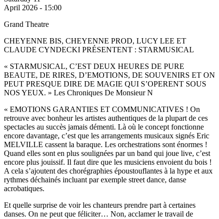
April 2026 - 15:00
Grand Theatre
CHEYENNE BIS, CHEYENNE PROD, LUCY LEE ET
CLAUDE CYNDECKI PRÉSENTENT : STARMUSICAL
« STARMUSICAL, C’EST DEUX HEURES DE PURE
BEAUTE, DE RIRES, D’EMOTIONS, DE SOUVENIRS ET ON
PEUT PRESQUE DIRE DE MAGIE QUI S’OPERENT SOUS
NOS YEUX. » Les Chroniques De Monsieur N
« EMOTIONS GARANTIES ET COMMUNICATIVES ! On
retrouve avec bonheur les artistes authentiques de la plupart de ces
spectacles au succès jamais démenti. Là où le concept fonctionne
encore davantage, c’est que les arrangements musicaux signés Eric
MELVILLE cassent la baraque. Les orchestrations sont énormes !
Quand elles sont en plus soulignées par un band qui joue live, c’est
encore plus jouissif. Il faut dire que les musiciens envoient du bois !
A cela s’ajoutent des chorégraphies époustouflantes à la hype et aux
rythmes déchainés incluant par exemple street dance, danse
acrobatiques.
Et quelle surprise de voir les chanteurs prendre part à certaines
danses. On ne peut que féliciter… Non, acclamer le travail de