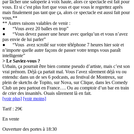
par lâcher une saloperie à voix haute, alors ce spectacle est fait pour
vous. Et si c’est plus fort que vous et que vous le regrettez après
mais finalement pas tant que ça, alors ce spectacle est aussi fait pour
vous.**
** Autres raisons valables de venir :
● “Vous avez 20 balles en trop”
● “Vous devez passer une heure avec quelqu’un et vous n’avez
pas envie de lui parler”
● “Vous avez scrollé sur votre téléphone 7 heures hier soir et
n’importe quelle autre façons de passer votre temps vous paraît
intelligente”
> Le Saviez-vous ?
Urbain, ça pourrait être bien comme pseudo d’artiste, mais c’est son
vrai prénom. Déjà ça partait mal. Vous l’avez sûrement déjà vu ou
entendu: dans un de ses 6 podcasts, au festival de Montreux, sur
plein de sketchs de Topito, sur Nova, sur Clique, dans les Comedy
Club un peu partout en France…. Ou au comptoir d’un bar en train
de crier des insanités. Ouais sûrement là en fait.
[voir plus]
[voir moins]
Tarif : 29€
En vente
Ouverture des portes à 18:30