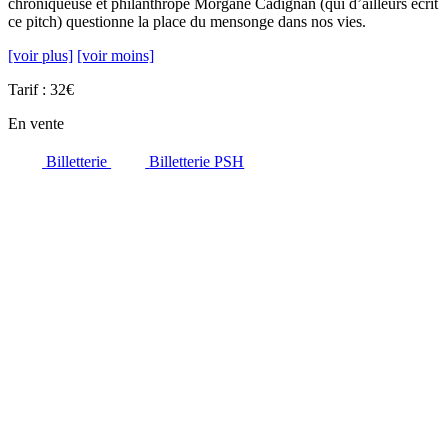
chroniqueuse et philanthrope Morgane Cadignan (qui d’ailleurs écrit
ce pitch) questionne la place du mensonge dans nos vies.
[voir plus]
[voir moins]
Tarif : 32€
En vente
Billetterie
Billetterie PSH